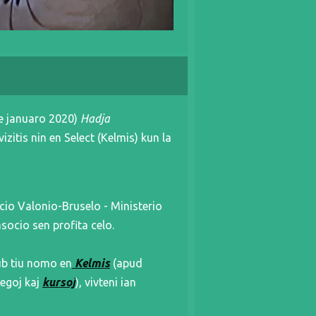
e januaro 2020)
Hadja
vizitis nin en Select (Kelmis) kun la
cio Valonio-Bruselo - Ministerio
asocio sen profita celo.
sub tiu nomo en
Kelmis
(apud
legoj kaj
kursoj
), vivteni ian