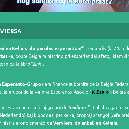
VIERSA
iaŭ en Kelmis plu parolas esperanton?"
demandis (la 24an d
rte
) kaj poste Belgia ministrino pri eksterlandaj aferoj, kiam ŝi 
toro de la libro
"Zink").
a Esperanto-Grupo
(iam finance subtenita de la Belgia Federa
 el la grupoj de la Valona Esperanto-Asocio (
V. Esp-o.
), Belgia 
 estas unu el la filiaj grupoj de
Senlime
. Ĝi tial plu agadas 
ederlando) kaj klopodas, per kelkaj propraj aranĝoj (ĉefe pre
ministra arondismento de
Verviers, do anka
ŭ
en Kelmis.