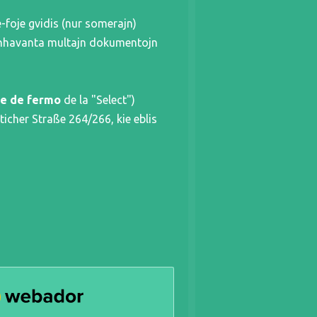
e-foje gvidis (nur somerajn)
(enhavanta multajn dokumentojn
e de fermo
de la "Select")
tticher Straße 264/266, kie eblis
EBADOR