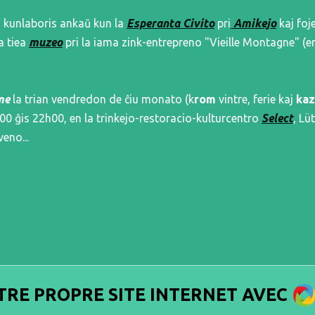
 kunlaboris ankaŭ kun la
Esperanta Civito
pri
Amikejo
kaj foj
a tiea
muzeo
pri la iama zink-entrepreno "Vieille Montagne" 
me
la trian vendredon de ĉiu monato (k
rom
vintre, ferie kaj
kaz
h00 ĝis 22h00, en la trinkejo-restoracio-kulturcentro
Select
, Lü
eno...
W
TRE PROPRE SITE INTERNET AVEC