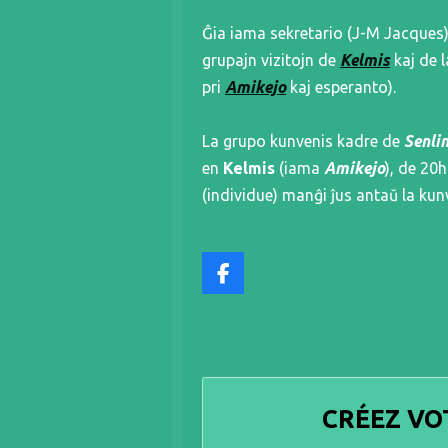
Ĝia iama sekretario (J-M Jacques)
grupajn vizitojn de
Kelmis
kaj de l
pri
Amikejo
kaj esperanto).
La grupo kunvenis kadre de
Senli
en
Kelmis
(iama
Amikejo
), de 20
(individue) manĝi ĵus antaŭ la kunv
F
a
c
e
b
o
o
k
CRÉEZ VO