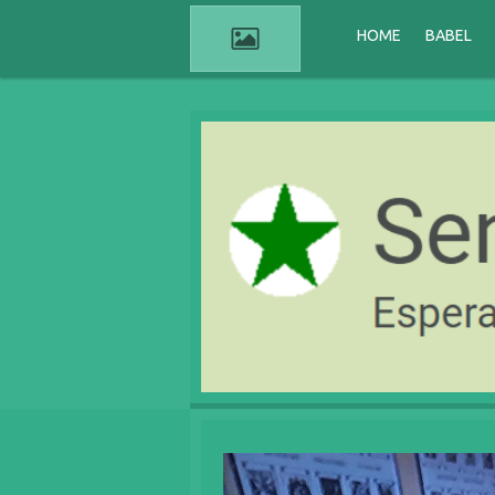
Passer
HOME
BABEL
au
contenu
principal