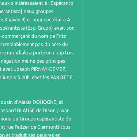
aux s’intéressaient à l’Espéranto.
perantista] deux groupes
e Xhavée 9) et pour secrétaire A.
pérantiste (Esp. Grupo) avait son
n ex-commerçant du nom de Fritz
aisemblablement pas du père du
re mondiale a porté un coup très
la négation même des principes
naît avec Joseph PIRNAY-DEMEZ,
s lundis à 20h. chez les PAROTTE,
cousin d’Alexis DOHOGNE, et
Gaspard BLAUSE de Dison ; Iwan
ions du Groupe espérantiste de
ant rue Peltzer de Clermont) tous
on et traduit ses oeuvres en