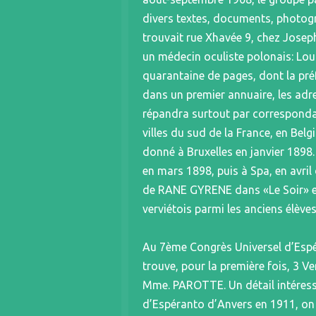
divers textes, documents, photogr
trouvait rue Xhavée 9, chez Joseph
un médecin oculiste polonais: Lou
quarantaine de pages, dont la préf
dans un premier annuaire, les adre
répandra surtout par corresponda
villes du sud de la France, en Bel
donné à Bruxelles en janvier 1898.
en mars 1898, puis à Spa, en avri
de RANE GYRENE dans «Le Soir» et
verviétois parmi les anciens élèves
Au 7ème Congrès Universel d’Espér
trouve, pour la première fois, 3 V
Mme. PAROTTE. Un détail intéress
d’Espéranto d’Anvers en 1911, on 