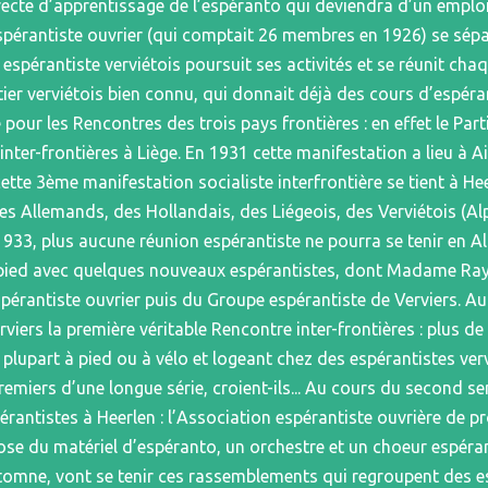
recte d’apprentissage de l’espéranto qui deviendra d’un emploi
spérantiste ouvrier (qui comptait 26 membres en 1926) se sépa
espérantiste verviétois poursuit ses activités et se réunit cha
ier verviétois bien connu, qui donnait déjà des cours d’espéra
pour les Rencontres des trois pays frontières : en effet le Part
inter-frontières à Liège. En 1931 cette manifestation a lieu à 
te 3ème manifestation socialiste interfrontière se tient à Hee
 des Allemands, des Hollandais, des Liégeois, des Verviétois
933, plus aucune réunion espérantiste ne pourra se tenir en 
ur pied avec quelques nouveaux espérantistes, dont Madame
pérantiste ouvrier puis du Groupe espérantiste de Verviers. A
rviers la première véritable Rencontre inter-frontières : plus d
 plupart à pied ou à vélo et logeant chez des espérantistes verv
premiers d’une longue série, croient-ils... Au cours du second 
érantistes à Heerlen : l’Association espérantiste ouvrière de 
se du matériel d’espéranto, un orchestre et un choeur espérant
automne, vont se tenir ces rassemblements qui regroupent des e