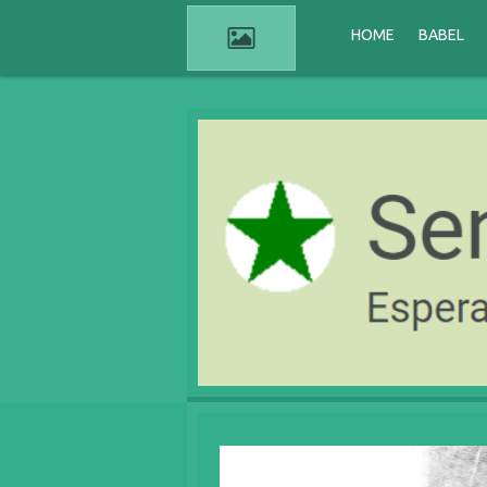
Passer
HOME
BABEL
au
contenu
principal