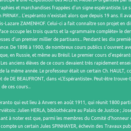
aphies et marchandises frappées d’un signe espérantiste. Le se
 PIRNAY... L’espéranto n’existait alors que depuis 19 ans. Il av
is-Lazare ZAMENHOF. Celui-ci a fait connaître son projet en di
ace occupe les trois quarts et la «grammaire complète» le derni
sses d’un premier millier de partisans... Pendant les dix premi
nce. De 1898 à 1900, de nombreux cours publics s’ouvrent ave
gique, en Russie, et même au Brésil. Le premier cours d’espéran
 Les anciens élèves de ce cours devaient très rapidement enseig
l de la même année. Le professeur était un certain Ch. HAULT, 
 de DE BEAUFRONT, dans «L’Espérantiste». Peut-être trouve-t-
 de ces cours...
anto qui eut lieu à Anvers en août 1911, qui réunit 1800 part
erviétois: Julien HERLA, bibliothécaire au Palais de Justice ;
ant à noter est que, parmi les membres du Comité d’honneur 
compte un certain Jules SPINHAYER, échevin des Travaux public