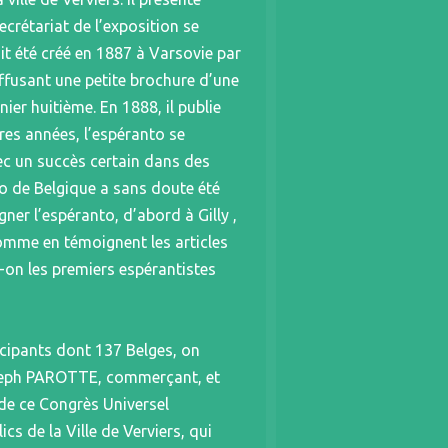
crétariat de l’exposition se
ait été créé en 1887 à Varsovie par
ffusant une petite brochure d’une
er huitième. En 1888, il publie
ères années, l’espéranto se
c un succès certain dans des
to de Belgique a sans doute été
ner l’espéranto, d’abord à Gilly ,
comme en témoignent les articles
on les premiers espérantistes
icipants dont 137 Belges, on
 Joseph PAROTTE, commerçant, et
de ce Congrès Universel
s de la Ville de Verviers, qui