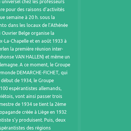
 universel chez les professeurs
re pour des raisons d’activités
que semaine à 20 h. sous la
nto dans les locaux de l’Athénée
i Ouvrier Belge organise la
Aix-La-Chapelle et en août 1933 à
rlen la première réunion inter-
 (Alphonse VAN HALLEN) et même un
Allemagne. A ce moment, le Groupe
 Raymonde DEMARCHE-FICHET, qui
u début de 1934, le Groupe
e 100 espérantistes allemands,
iétois, vont ainsi passer trois
semestre de 1934 se tient la 2ème
propagande créée à Liège en 1932
iste s’y produisent. Puis, deux
spérantistes des régions