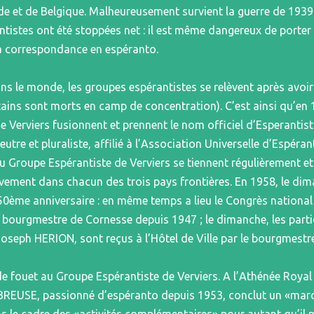
de et de Belgique. Malheureusement survient la guerre de 1939
tistes ont été stoppées net : il est même dangereux de porter l
a correspondance en espéranto.
ns le monde, les groupes espérantistes se relèvent après avoir
rtains sont morts en camp de concentration). C’est ainsi qu’en
de Verviers fusionnent et prennent le nom officiel d’Esperantis
re et pluraliste, affilié à l’Association Universelle d’Espérant
 Groupe Espérantiste de Verviers se tiennent régulièrement et 
ativement dans chacun des trois pays frontières. En 1958, le d
50ème anniversaire : en même temps a lieu le Congrès national 
ourgmestre de Cornesse depuis 1947 ; le dimanche, les partic
Joseph HERION, sont reçus à l’Hôtel de Ville par le bourgmest
 fouet au Groupe Espérantiste de Verviers. A l’Athénée Royal 
EUSE, passionné d’espéranto depuis 1953, conclut un «marché»