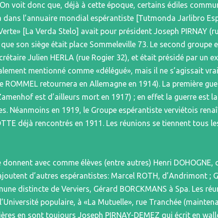
On voit donc que, déjà à cette époque, certains édiles commun
 dans l’annuaire mondial espérantiste [Tutmonda Jarlibro Es
e Verte» [La Verda Stelo] avait pour président Joseph PIRNAY (ru
e son siège était place Sommeleville 73. Le second groupe es
secrétaire Julien HERLA (rue Rogier 32), et était présidé par u
alement mentionné comme «délégué», mais il ne s’agissait vr
e ROMMEL retournera en Allemagne en 1914). La première guer
menhof est d’ailleurs mort en 1917) ; en effet la guerre est 
tes. Néanmoins en 1919, le Groupe espérantiste verviétois re
TE déjà rencontrés en 1911. Les réunions se tiennent tous le
se donnent avec comme élèves (entre autres) Henri DOHOGNE, 
joutent d’autres espérantistes: Marcel ROTH, d’Andrimont ; 
ne distincte de Verviers, Gérard BORCKMANS à Spa. Les réun
l’Université populaire, à «La Mutuelle», rue Tranchée (mainten
vrières en sont toujours Joseph PIRNAY-DEMEZ qui écrit en wall