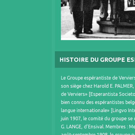
HISTOIRE DU GROUPE E
Le Groupe espérantiste de Verviers
son siège chez Harold E. PALMER, 
de Verviers» [Esperantista Societo
bien connu des espérantistes bel
langue internationale» [Lingvo Int
juin 1907, le comité du groupe se
G. LANGE, d’Ensival. Membres :
août-septembre 1908, le groupe par