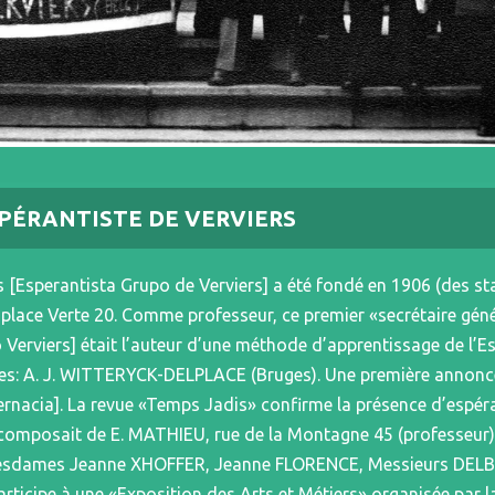
SPÉRANTISTE DE VERVIERS
 [Esperantista Grupo de Verviers] a été fondé en 1906 (des sta
place Verte 20. Comme professeur, ce premier «secrétaire géné
 Verviers] était l’auteur d’une méthode d’apprentissage de l’
ges: A. J. WITTERYCK-DELPLACE (Bruges). Une première annonce
ernacia]. La revue «Temps Jadis» confirme la présence d’espéra
 composait de E. MATHIEU, rue de la Montagne 45 (professeur),
 Mesdames Jeanne XHOFFER, Jeanne FLORENCE, Messieurs DEL
ticipe à une «Exposition des Arts et Métiers» organisée par la v