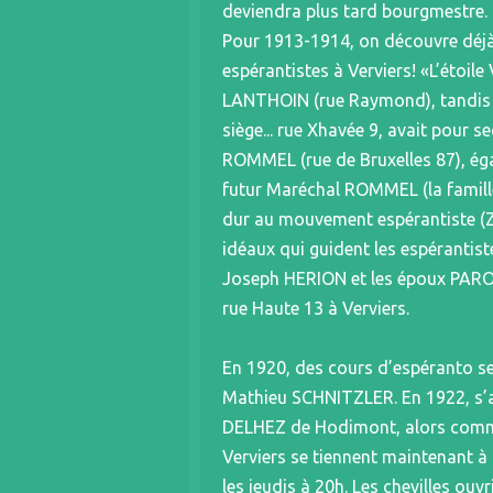
deviendra plus tard bourgmestre. 
Pour 1913-1914, on découvre déjà
espérantistes à Verviers! «L’étoil
LANTHOIN (rue Raymond), tandis qu
siège... rue Xhavée 9, avait pour 
ROMMEL (rue de Bruxelles 87), ég
futur Maréchal ROMMEL (la famill
dur au mouvement espérantiste (Za
idéaux qui guident les espérantis
Joseph HERION et les époux PAROT
rue Haute 13 à Verviers.
En 1920, des cours d’espéranto 
Mathieu SCHNITZLER. En 1922, s’a
DELHEZ de Hodimont, alors commu
Verviers se tiennent maintenant à 
les jeudis à 20h. Les chevilles ou