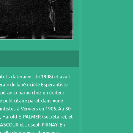
tuts dateraient de 1908) et avait
ral» de la «Société Espérantiste
Espéranto parue chez un éditeur
 publicitaire parut dans «une
ntistes à Verviers en 1906. Au 30
 Harold E. PALMER (secrétaire), et
BASCOUR et Joseph PIRNAY. En
ille de Verviers: il présente