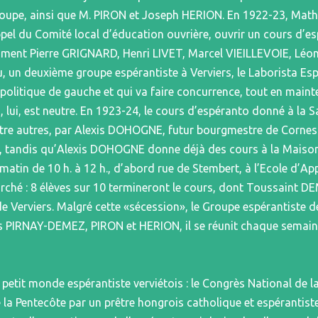
roupe, ainsi que M. PIRON et Joseph HERION. En 1922-23, Mat
appel du Comité local d’éducation ouvrière, ouvrir un cours d’
tamment Pierre GRIGNARD, Henri LIVET, Marcel VIEILLEVOIE, Léo
u, un deuxième groupe espérantiste à Verviers, le Laborista E
politique de gauche et qui va faire concurrence, tout en main
, lui, est neutre. En 1923-24, le cours d’espéranto donné à la 
 entre autres, par Alexis DOHOGNE, futur bourgmestre de Cornes
24, tandis qu’Alexis DOHOGNE donne déjà des cours à la Maison 
in de 10 h. à 12 h., d’abord rue de Stembert, à l’Ecole d’Appl
rché : 8 élèves sur 10 termineront le cours, dont Toussaint D
e Verviers. Malgré cette «sécession», le Groupe espérantiste d
rs PIRNAY-DEMEZ, PIRON et HERION, il se réunit chaque semai
etit monde espérantiste verviétois : le Congrès National de la
 la Pentecôte par un prêtre hongrois catholique et espérantiste 